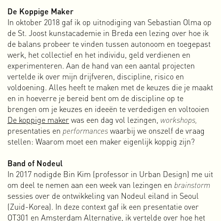
De Koppige Maker
eerste EP, ‘Don’t Destroy,’ werd op vinyl geperst in een
In oktober 2018 gaf ik op uitnodiging van Sebastian Olma op
oplage van 500 stuks. Tot onze verbazing werden al die
de St. Joost kunstacademie in Breda een lezing over hoe ik
platen vrij snel verkocht. Dat stemde optimistisch dus niet
de balans probeer te vinden tussen autonoom en toegepast
snel daarna volgden meer releases. We begonnen met
werk, het collectief en het individu, geld verdienen en
electropunk en electro, maar niet lang daarna besloten we
experimenteren. Aan de hand van een aantal projecten
ook muziek uit te brengen die onder andere genres valt. Dat
vertelde ik over mijn drijfveren, discipline, risico en
ging van electro tot techno, ambient, bass, future beats,
voldoening. Alles heeft te maken met de keuzes die je maakt
breaks, enzovoorts. We wilden ons niet tot één genre
en in hoeverre je bereid bent om de discipline op te
beperken. Zolang het maar rauw en energiek was.
brengen om je keuzes en ideeën te verdedigen en voltooien
Ondanks wat kleine succesjes en de aanwezige potentie om
De koppige maker
was een dag vol lezingen,
workshops,
er iets ‘groots’ van te maken is en blijft Basserk een ‘klein’
presentaties en
performances
waarbij we onszelf de vraag
label. We hebben helaas de tijd en middelen niet om het
stellen: Waarom moet een maker eigenlijk koppig zijn?
groter aan te pakken. Basserk bestaat nog steeds omdat we
van muziek houden en het leuk vinden om jonge,
Band of Nodeul
getalenteerde makers op weg te helpen.
In 2017 nodigde Bin Kim (professor in Urban Design) me uit
Meer over Basserk
om deel te nemen aan een week van lezingen en
brainstorm
sessies over de ontwikkeling van Nodeul eiland in Seoul
Abnormal Data Processing
(Zuid-Korea). In deze context gaf ik een presentatie over
Abnormal Data Processing is een kleine, onafhankelijke
OT301 en Amsterdam Alternative, ik vertelde over hoe het
uitgeverij die ik in 2011 heb opgezet om zelf (en in