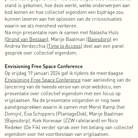
stand is gekomen, hoe deze werkt, welke onderwerpen aan
werden onze
tracks
gestructureerder en beter. Om het
bod komen en hoe collectief eigendom een bijdrage zou
ongepolijste karakter van de muziek aan te dikken
kunnen leveren aan het oplossen van de crisissituaties
bombardeerden we het publiek tijdens liveoptredens met
waarin we als mensheid verkeren.
zelfgemaakte video’s en een absurdistische liveshow met
Na mijn presentatie nam ik samen met Natasha Huls
danseressen en een kickbokser.
(Grond van Bestaan),
Marije Baalman
(Bajesdorp)
en
Uiteindelijk hebben we tot 2010 met 3-1 gespeeld. In die tijd
Andrea Verdecchia
(Time to Access)
deel aan een panel
hebben honderden keren live opgetreden bij festivals, in
gesprek over collectief eigendom.
musea, clubs en kraakpanden in binnen- en buitenland.
Toen 3-1 stopte, heb ik met Peter en Paul aan een nieuw
Envisioning Free Space Conference
project genaamd TCS gewerkt, maar wegens een gebrek
Op vrijdag 19 januari 2024 gaf ik tijdens de meerdaagse
aan tijd hebben we dat niet lang volgehouden. In 2016 zijn
Envisioning Free Space Conference
naar aanleiding van de
Peter en ik weer wat muziek gaan maken onder de naam
lancering van de tweede versie van onze webdocu, een
Van Pi en later met Lilian Hak onder de naam LHISPR.
presentatie over collectief eigendom met een focus op
Meer over 3-1 en andere muziekprojecten
vrijplaatsen. Na de presentatie volgenden er nog twee
panelgesprekken waarin ik samen met Merel Kamp (het
310k
Domijn), Eva Schippers (PlantageDok), Marije Baalman
Na een aantal zelf-geïnitieerde projecten en wat VJ-
(Bajesdorp), Kiek Korevaar (ZZW rafelarand) en Nico
optredens gingen Paul Rickus en ik in april 2003 officieel
Redeker (De Fik) verder sprak over het belang van collectief
van start als ontwerpbureau 310k. Naast de tot dan toe
eigendom voor het voortbestaan van vrijplaatsen.
gebruikelijke drukwerk opdrachten zoals posters, flyers,