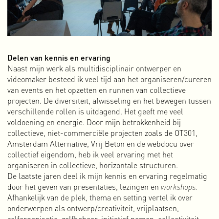
Delen van kennis en ervaring
Na een samenwerking van 20 jaar ben ik in 2023 opnieuw
Naast mijn werk als multidisciplinair ontwerper en
begonnen. Dit keer in mijn eentje en onder mijn eigen
videomaker besteed ik veel tijd aan het organiseren/cureren
naam. Opnieuw beginnen betekent dat je opnieuw moet
van events en het opzetten en runnen van collectieve
definiëren wie je bent en wat je doet. In mijn geval is dat niet
projecten. De diversiteit, afwisseling en het bewegen tussen
zo eenvoudig omdat ik veel verschillende dingen leuk vindt
verschillende rollen is uitdagend. Het geeft me veel
en actief betrokken ben in verschillende functies en
voldoening en energie. Door mijn betrokkenheid bij
activiteiten. Ik ben grafisch ontwerper, maar ook video-
collectieve, niet-commerciële projecten zoals de OT301,
editor, animator, initiatiefnemer, webdocu maker,
interaction
Amsterdam Alternative, Vrij Beton en de webdocu over
designer,
activist, schrijver, muziekprogrammeur,
collectief eigendom, heb ik veel ervaring met het
bestuurslid, curator, uitgever en sinds een tijdje geef ik ook
organiseren in collectieve, horizontale structuren.
presentaties en
workshops.
Dat lijkt veel en misschien
De laatste jaren deel ik mijn kennis en ervaring regelmatig
ongeloofwaardig, maar toch is dit wie ik ben en wat ik doe.
door het geven van presentaties, lezingen en
workshops.
Dat multidisciplinaire karakter is in de loop der tijd
Afhankelijk van de plek, thema en setting vertel ik over
ontstaan omdat ik vaak het initiatief neem om projecten op
onderwerpen als ontwerp/creativiteit, vrijplaatsen,
te zetten en graag experimenteer met verschillende media
zelforganisatie, zelfbeheer, initiatief nemen, collectiviteit,