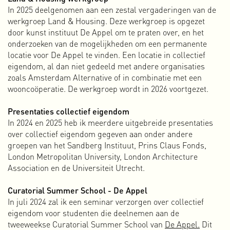
In 2025 deelgenomen aan een zestal vergaderingen van de
werkgroep Land & Housing. Deze werkgroep is opgezet
OLVG
door kunst instituut De Appel om te praten over, en het
Na een fantastische tijd op de kunstacademie van
onderzoeken van de mogelijkheden om een permanente
Maastricht verhuisde ik in 1997 naar Amsterdam. Ik ging
locatie voor De Appel te vinden. Een locatie in collectief
aan de slag bij een videobedrijf en belande vrij snel (bij
eigendom, al dan niet gedeeld met andere organisaties
toeval) in de kraakscene. In 1998 hielp ik met de kraak van
zoals Amsterdam Alternative of in combinatie met een
twee vleugels van het OLVG ziekenhuis in Oost. Ik nam een
wooncoöperatie. De werkgroep wordt in 2026 voortgezet.
van de vele kamers in gebruik als atelier en een ander
richtte ik in als woonruimte. Terwijl we met een groeiende
Presentaties collectief eigendom
groep mensen het pand steeds bewoonbaarder maakten,
In 2024 en 2025 heb ik meerdere uitgebreide presentaties
begonnen we ook met het organiseren van exposities en
over collectief eigendom gegeven aan onder andere
feestjes.
groepen van het Sandberg Instituut, Prins Claus Fonds,
Het was een vrij aardig georganiseerde
happy chaos
die ik
London Metropolitan University, London Architecture
nooit meer zal vergeten, maar helaas werden we na zo’n 1,5
Association en de Universiteit Utrecht.
jaar ontruimd en moesten we op zoek naar een nieuw pand.
Curatorial Summer School - De Appel
OT301
In juli 2024 zal ik een seminar verzorgen over collectief
Een aantal maanden na de ontruiming werd op 14
eigendom voor studenten die deelnemen aan de
november 1999 de OT301 (de oude filmacademie van
tweeweekse Curatorial Summer School van
De Appel.
Dit
Amsterdam) gekraakt. Iets kleiner dan het ziekenhuis, maar