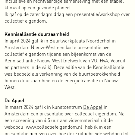
inclusieve en rechtvaardige samenleving met een stabiel
Ik ben nu nog steeds actief bij de OT301 als
klimaat op een gezonde planeet.
muziekprogrammeur en bestuurslid. Sinds begin 2023 ben
Ik gaf op de zaterdagmiddag een presentatie/workshop over
ik samen met een team vrijwilligers van Amsterdam
collectief eigendom.
Alternative ook verantwoordelijk voor de programmering
van de bioscoop op de 2e verdieping van het pand.
Kennisalliantie duurzaamheid
Meer over de OT301
In april 2024 gaf ik in Buurtwerkplaats Noorderhof in
Amsterdam Nieuw-West een korte presentatie over
3-1
collectief eigendom tijdens een bijeenkomst van de
Toen in 1996 de
software
Rebirth RB-338 werd uitgebracht,
Kennisalliantie Nieuw-West (netwerk van VU, HvA, Vooruit
kwam ik voor het eerst in aanraking met het maken van
en partners in de wijk). Deze editie van de Kennisalliantie
muziek. Op mijn studentenkamer in Maastricht zat ik
was bedoeld als verkenning van de buurtbetrokkenheid
regelmatig tot diep in de nacht achter mijn computer te
binnen duurzaamheid en de energietransitie in Nieuw-
experimenteren met beats en synths. Ik wist weinig tot niets
West.
van muziek maken en werkte puur vanuit intuïtie en gevoel.
Luisteren, proberen, luisteren, proberen. Uren aan een
De Appel
stuk door als in een soort trance.
In maart 2024 gaf ik in kunstcentrum
De Appel
in
In het gekraakte OLVG ziekenhuis in Amsterdam-Oost
Amsterdam een presentatie over collectief eigendom. Na
begon het maken van muziek wat serieuzere vormen aan te
een screening van 4,5 uur aan videomateriaal uit de
nemen en richtte ik met Peter Rutten de elektropunk band
webdocu
(www.collectiefeigendom.nl)
heb ik in een
3-1 op. In het begin maakten we nogal abstracte, vage,
presentatie gegeven over hoe deze uitgebreide webdocu tot
onvoorspelbare noize, maar naarmate we meer leerden