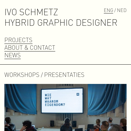
IVO SCHMETZ
ENG
/ NED
H
Y
B
R
I
D
G
R
A
P
H
I
C
D
E
S
I
G
N
E
R
PROJECTS
ABOUT & CONTACT
NEWS
WORKSHOPS / PRESENTATIES
Contact
contact@ivoschmetz.nl