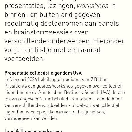
binnen de grenzen van wat planetair gezien mogelijk is, en
presentaties, lezingen,
workshops
in
dat op een eerlijke manier voor iedereen doen. We hebben
binnen- en buitenland gegeven,
mensen nodig die zichzelf vanuit de
commons
en
regelmatig deelgenomen aan panels
coöperatieve gedachte organiseren en de overheid en het
bedrijfsleven aansporen om te handelen vanuit intenties die
en brainstormsessies over
aansluiten bij onze plicht om de aarde in gezonde staat
verschillende onderwerpen. Hieronder
achter te laten. Dat kunnen we en dat moeten we!
Ik wil werken voor/met mensen, organisaties, overheden en
volgt een lijstje met een aantal
bedrijven met een missie die aansluit op deze intentie om er
voorbeelden:
alles aan te doen om het leven beter, gezonder en eerlijker
te maken voor iedereen, inclusief het niet-menselijk leven
Presentatie collectief eigendom UvA
op aarde. Het zal niet van de ene dag op de andere dag
In februari 2026 heb ik op uitnodiging van 7 Billion
gebeuren, maar ik ben ervan overtuigd dat we samen een
Presidents een gastles/workshop gegeven over collectief
nieuw collectief toekomstbeeld kunnen scheppen. Een
eigendom op de Amsterdam Business School (UvA). In een
nieuw narratief waarin we succes, vrijheid en geluk niet
les van ongeveer 2 uur heb ik de studenten - aan de hand
meer afmeten aan hoeveel geld en macht we hebben voor
van verschillende voorbeelden - uitgelegd wat collectief
de bevrediging van al onze behoeftes maar aan dingen die
eigendom is en op welke manieren dat (juridisch)
er echt toe doen.
vormgegeven kan worden.
Land & Housing werkgroep
Hoe ben ik gekomen waar ik nu ben?