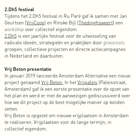
platenhoezen, huisstijlen (logo + briefpapier en
2.Dh5 festival
visitekaartjes), magazines en boeken, hebben we vanaf het
Tijdens het 2.Dh5 festival in Ru Paré gaf ik samen met Jan
begin een zeer multidisciplinaire insteek gehad. Het liefst
Geurtsen
(VrijCoop)
en Rinske Bijl
(Thedinghsweert)
een
werkten we aan projecten waarin we drukwerk konden
workshop
over collectief eigendom.
combineren met online- en videocontent.
2.Dh5
is een jaarlijks festival voor de uitwisseling van
In de twintig jaar die we samen onder de naam 310k hebben
radicale ideeën, strategieën en praktijken door
grassroots
gewerkt, hebben we veel verschillende culturele en
groepen, collectieve projecten en directe actiecampagnes
commerciële opdrachten gehad. Dit was een mooie tijd
in Nederland en daarbuiten.
waarin we veel hebben geleerd, veel van onze ambities
hebben waargemaakt en veel plezier hebben gehad. 310k
Vrij Beton presentatie
was zoals we het zelf altijd noemden
pure magik.
In 2023 zijn
In januari 2019 lanceerde Amsterdam Alternative een nieuw
we na exact twintig jaar samenwerken gestopt. Tijd voor wat
project genaamd
Vrij Beton.
In het
Vrijpaleis
(Paleisstraat,
nieuws, een nieuwe richting, nieuwe doelen en nieuwe
Amsterdam) gaf ik een eerste presentatie over de opzet van
ambities. We delen nog steeds een studio, maar zijn nu
het plan en werd er met de aanwezigen gediscussieerd over
beiden werkzaam onder een eigen naam.
hoe we dit project op de best mogelijke manier op konden
Meer over 310k
zetten.
Vrij Beton is opgezet om nieuwe vrijplaatsen in Amsterdam
Basserk
te realiseren. Vrijplaatsen voor de lange termijn, in
Eind 2005 besloten Peter Rutten, Paul Rickus en ikzelf om
collectief eigendom.
de muziek van onze electropunk band 3-1 uit te brengen op
een eigen platenlabel genaamd Basserk Records. Onze