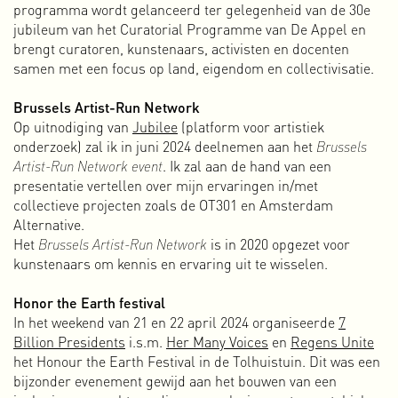
programma wordt gelanceerd ter gelegenheid van de 30e
nog steeds een fantastisch pand met veel mogelijkheden
jubileum van het Curatorial Programme van De Appel en
om de combinatie van wonen, werken en publiek functies
brengt curatoren, kunstenaars, activisten en docenten
die we in het OLVG waren begonnen voort te blijven zetten.
samen met een focus op land, eigendom en collectivisatie.
In 2006 lukte het ons om als collectief van
kunstenaars/creatievelingen het pand van de gemeente te
Brussels Artist-Run Network
kopen en om te zetten naar collectief eigendom. Collectief
Op uitnodiging van
Jubilee
(platform voor artistiek
eigendom wil in dit geval zeggen dat het eigendom te alle
onderzoek) zal ik in juni 2024 deelnemen aan het
Brussels
tijden bij de vereniging ligt en niet bij de individuen in het
Artist-Run Network event
. Ik zal aan de hand van een
collectief. Niemand kan diens stukje verkopen.
presentatie vertellen over mijn ervaringen in/met
De aankoop was een belangrijk moment voor het
collectieve projecten zoals de OT301 en Amsterdam
voortbestaan van de OT301 maar ook voor mij persoonlijk. Ik
Alternative.
begon me steeds meer te interesseren in en bemoeien met
Het
Brussels Artist-Run Network
is in 2020 opgezet voor
de organisatiestructuur. Ik werd muziekprogrammeur in
kunstenaars om kennis en ervaring uit te wisselen.
onze concert- en clubzaal en stapte in 2011 in het bestuur
van de vereniging.
Honor the Earth festival
Als lid van de pr & communicatie commissie ontwierp ik
In het weekend van 21 en 22 april 2024 organiseerde
7
vele flyers, posters, banners en de website van de OT301.
Billion Presidents
i.s.m.
Her Many Voices
en
Regens Unite
Ook maakte ik (samen met anderen) de boeken
Autonomie
het Honour the Earth Festival in de Tolhuistuin. Dit was een
door tegenspraak
(2013) en
20 years of Art & Autonomy
bijzonder evenement gewijd aan het bouwen van een
(2019).