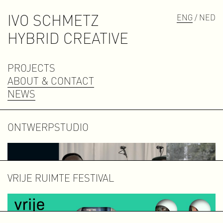
IVO SCHMETZ
ENG
/ NED
H
Y
B
R
I
D
C
R
E
A
T
I
V
E
PROJECTS
ABOUT & CONTACT
NEWS
ONTWERPSTUDIO
Contact
contact@ivoschmetz.nl
VRIJE RUIMTE FESTIVAL