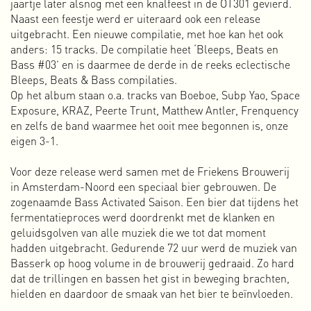
jaartje later alsnog met een knalfeest in de OT301 gevierd.
Abnormal Data Processing is een kleine, onafhankelijke
Naast een feestje werd er uiteraard ook een release
uitgeverij die ik in 2011 heb opgezet om zelf (en in
uitgebracht. Een nieuwe compilatie, met hoe kan het ook
samenwerking) geïnitieerde projecten uit te kunnen geven.
anders: 15 tracks. De compilatie heet ‘Bleeps, Beats en
Als grafisch ontwerper heb ik altijd een liefde gehad voor
Bass #03’ en is daarmee de derde in de reeks eclectische
boeken en ander speciaal drukwerk. De digitale wereld is
Bleeps, Beats & Bass compilaties.
natuurlijk fantastisch met al haar multimediale/interactieve
Op het album staan o.a. tracks van Boeboe, Subp Yao, Space
opties en grote bereik, maar mist het fysieke element. Het
Exposure, KRAZ, Peerte Trunt, Matthew Antler, Frenquency
mooie aan drukwerk zit hem in de details. De keuze van het
en zelfs de band waarmee het ooit mee begonnen is, onze
papier, het formaat, de bindwijze, de druktechniek, de inkt,
eigen 3-1.
de omslag en natuurlijk het ontwerp. Het fysieke stukje en
zelfs de geur van vers drukwerk maken het nog steeds zeer
Voor deze release werd samen met de Friekens Brouwerij
de moeite waard om ‘ouderwets’ te drukken.
in Amsterdam-Noord een speciaal bier gebrouwen. De
Meer over ADP
zogenaamde Bass Activated Saison. Een bier dat tijdens het
fermentatieproces werd doordrenkt met de klanken en
Amsterdam Alternative
geluidsgolven van alle muziek die we tot dat moment
Amsterdam Alternative is in het voorjaar van 2015 ontstaan
hadden uitgebracht. Gedurende 72 uur werd de muziek van
als collectief van niet-commerciële, (sub)culturele
Basserk op hoog volume in de brouwerij gedraaid. Zo hard
vrijplaatsen in Amsterdam. Ons eerste doel was het
dat de trillingen en bassen het gist in beweging brachten,
oprichten van een nieuw, solidair netwerk om de
hielden en daardoor de smaak van het bier te beïnvloeden.
overgebleven vrijplaatsen van Amsterdam met elkaar te
verbinden en, indien nodig, te helpen.