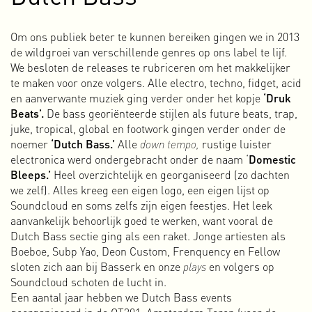
Ik weet niet meer precies sinds wanneer of waarom, maar
de liefde voor verhalen en boeken is al bij me sinds mijn
Om ons publiek beter te kunnen bereiken gingen we in 2013
jonge jaren. Die fascinatie voor het gedrukte boek is
de wildgroei van verschillende genres op ons label te lijf.
tweeledig. Aan de ene kant is er de ontwerper in mij die
We besloten de releases te rubriceren om het makkelijker
houdt van het ambacht van boeken maken: het bezig zijn
te maken voor onze volgers. Alle electro, techno, fidget, acid
met de vorm, het papier, de inkt, de bindwijze en de fysieke
en aanverwante muziek ging verder onder het kopje
‘Druk
ervaring die een boek met zich meebrengt. Aan de andere
Beats’.
De bass georiënteerde stijlen als future beats, trap,
kant is er het inhoudelijke stuk: het verhaal. Woorden
juke, tropical, global en footwork gingen verder onder de
nemen je mee op avontuur, verschaffen inzichten, wekken
noemer
‘Dutch Bass.’
Alle
down tempo,
rustige luister
de interesse en bepalen voor een groot deel hoe anderen
electronica werd ondergebracht onder de naam ‘
Domestic
over iets of iemand denken. Onze samenleving is voor een
Bleeps.’
Heel overzichtelijk en georganiseerd (zo dachten
groot gedeelte gebouwd op verhalen.
we zelf). Alles kreeg een eigen logo, een eigen lijst op
De drang om te schrijven ontstond pas op de
Soundcloud en soms zelfs zijn eigen feestjes. Het leek
kunstacademie, maar de dingen die ik daar heb geschreven
aanvankelijk behoorlijk goed te werken, want vooral de
hebben het daglicht nooit gezien. In mijn boek
Archivo De
Dutch Bass sectie ging als een raket. Jonge artiesten als
Pivo
(2011) staan mijn eerste schrijfsels, maar die zijn
Boeboe, Subp Yao, Deon Custom, Frenquency en Fellow
volledig ondergeschikt aan het visuele karakter van het
sloten zich aan bij Basserk en onze
plays
en volgers op
boek. Pas toen ik in 2015 met een aantal anderen
Soundcloud schoten de lucht in.
Amsterdam Alternative oprichtte en we met de krant aan de
Een aantal jaar hebben we Dutch Bass events
slag gingen, besloot ik om echt voor publicatie te schrijven.
georganiseerd in de OT301, Amsterdam Toren (voor de