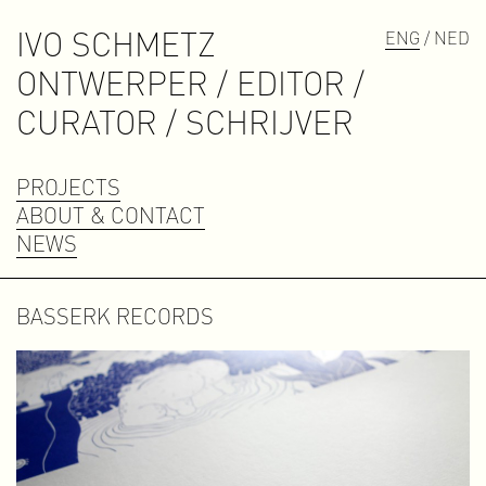
IVO SCHMETZ
ENG
/ NED
O
N
T
W
E
R
P
E
R
/
E
D
I
T
O
R
/
C
U
R
A
T
O
R
/
S
C
H
R
I
J
V
E
R
PROJECTS
ABOUT & CONTACT
NEWS
BASSERK RECORDS
Contact
contact@ivoschmetz.nl