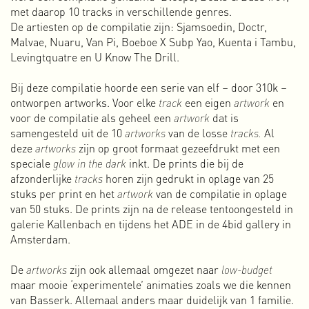
november 1999 de OT301 (de oude filmacademie van
met daarop 10 tracks in verschillende genres.
Amsterdam) gekraakt. Iets kleiner dan het ziekenhuis, maar
De artiesten op de compilatie zijn: Sjamsoedin, Doctr,
nog steeds een fantastisch pand met veel mogelijkheden
Malvae, Nuaru, Van Pi, Boeboe X Subp Yao, Kuenta i Tambu,
om de combinatie van wonen, werken en publiek functies
Levingtquatre en U Know The Drill.
die we in het OLVG waren begonnen voort te blijven zetten.
In 2006 lukte het ons om als collectief van
Bij deze compilatie hoorde een serie van elf – door 310k –
kunstenaars/creatievelingen het pand van de gemeente te
ontworpen artworks. Voor elke
track
een eigen
artwork
en
kopen en om te zetten naar collectief eigendom. Collectief
voor de compilatie als geheel een
artwork
dat is
eigendom wil in dit geval zeggen dat het eigendom te alle
samengesteld uit de 10
artworks
van de losse
tracks.
Al
tijden bij de vereniging ligt en niet bij de individuen in het
deze
artworks
zijn op groot formaat gezeefdrukt met een
collectief. Niemand kan diens stukje verkopen.
speciale
glow in the dark
inkt. De prints die bij de
De aankoop was een belangrijk moment voor het
afzonderlijke
tracks
horen zijn gedrukt in oplage van 25
voortbestaan van de OT301 maar ook voor mij persoonlijk. Ik
stuks per print en het
artwork
van de compilatie in oplage
begon me steeds meer te interesseren in en bemoeien met
van 50 stuks. De prints zijn na de release tentoongesteld in
de organisatiestructuur. Ik werd muziekprogrammeur in
galerie Kallenbach en tijdens het ADE in de 4bid gallery in
onze concert- en clubzaal en stapte in 2011 in het bestuur
Amsterdam.
van de vereniging.
Als lid van de pr & communicatie commissie ontwierp ik
De
artworks
zijn ook allemaal omgezet naar
low-budget
vele flyers, posters, banners en de website van de OT301.
maar mooie ‘experimentele’ animaties zoals we die kennen
Ook maakte ik (samen met anderen) de boeken
Autonomie
van Basserk. Allemaal anders maar duidelijk van 1 familie.
door tegenspraak
(2013) en
20 years of Art & Autonomy