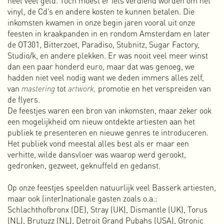
De afwisseling tussen verschillende projecten en rollen is
vinyl, de Cd’s en andere kosten te kunnen betalen. Die
uitdagend. Het geeft me veel voldoening en energie. Deze
inkomsten kwamen in onze begin jaren vooral uit onze
hybride vorm is in de loop der tijd ontstaan doordat ik mijn
feesten in kraakpanden in en rondom Amsterdam en later
praktijk als ontwerper altijd gecombineerd heb met zelf-
de OT301, Bitterzoet, Paradiso, Stubnitz, Sugar Factory,
geïnitieerde, autonome projecten en collectieve, niet-
Studio/k, en andere plekken. Er was nooit veel meer winst
commerciële projecten zoals de OT301, Amsterdam
dan een paar honderd euro, maar dat was genoeg, we
Alternative, Vrij Beton en de webdocu over collectief
hadden niet veel nodig want we deden immers alles zelf,
eigendom. Door die diversiteit in activiteiten ben ik niet
van
mastering
tot
artwork,
promotie en het verspreiden van
alleen een ervaren ontwerper/maker, maar heb ik ook veel
de flyers.
ervaring met het organiseren in collectieve, horizontale
De feestjes waren een bron van inkomsten, maar zeker ook
structuren.
een mogelijkheid om nieuw ontdekte artiesten aan het
De laatste jaren deel ik mijn kennis en ervaring regelmatig
publiek te presenteren en nieuwe genres te introduceren.
door het geven van presentaties, lezingen en workshops.
Het publiek vond meestal alles best als er maar een
Afhankelijk van de plek, thema en setting vertel ik over
verhitte, wilde dansvloer was waarop werd gerookt,
onderwerpen als ontwerp/creativiteit, vrijplaatsen,
gedronken, gezweet, geknuffeld en gedanst.
zelforganisatie, zelfbeheer, initiatief nemen, collectiviteit,
ondernemen, solidariteit, activisme en collectief eigendom.
Op onze feestjes speelden natuurlijk veel Basserk artiesten,
Voor elke presentatie of workshop pas ik de inhoud aan, al
maar ook (inter)nationale gasten zoals o.a.:
naar gelang de gewenste focus.
Schlachthofbronx (DE), Stray (UK), Dismantle (UK), Torus
Meer over workshops en presentaties
(NL), Brutuzz (NL), Detroit Grand Pubahs (USA), Gtronic