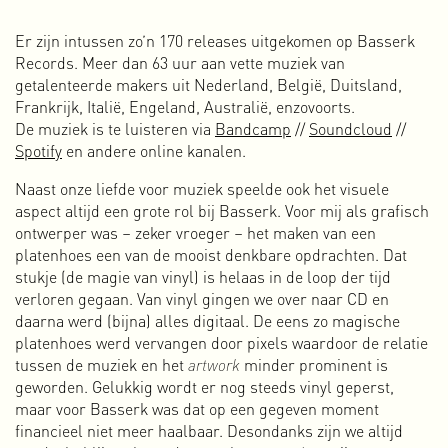
op dat van niet-menselijk leven en toekomstige generaties.
In het definiëren van wie ik ben en wat ik wil doen, speelt dit
Er zijn intussen zo’n 170 releases uitgekomen op Basserk
besef een grote rol. Ik wil namelijk niet meer (mee)werken
Records. Meer dan 63 uur aan vette muziek van
aan het aantrekkelijk maken van en waarde toevoegen aan
getalenteerde makers uit Nederland, België, Duitsland,
producten en diensten die de oorzaak zijn of bijdragen aan
Frankrijk, Italië, Engeland, Australië, enzovoorts.
de vele crisissituaties waarin we als mensheid en aarde
De muziek is te luisteren via
Bandcamp
//
Soundcloud
//
verkeren. Ik wil mijn kinderen en kleinkinderen later niet
Spotify
en andere online kanalen.
vertellen dat ik te laf was om te veranderen of dat ik willens
en wetens ben doorgegaan met datgene waarvan ik wist dat
Naast onze liefde voor muziek speelde ook het visuele
het niet meer kon, puur en alleen voor het geld.
aspect altijd een grote rol bij Basserk. Voor mij als grafisch
Ik snap dat je je niet zomaar kunt onttrekken aan dit
ontwerper was – zeker vroeger – het maken van een
systeem en het zou hypocriet zijn om te beweren dat ik alles
platenhoes een van de mooist denkbare opdrachten. Dat
goed doe. Dat is niet zo en dat kan ook helemaal niet. Wat ik
stukje (de magie van vinyl) is helaas in de loop der tijd
wel doe, is nadenken over welke rol mijn werk speelt in en
verloren gegaan. Van vinyl gingen we over naar CD en
voor de samenleving. Ik kan vanuit een duidelijke,
daarna werd (bijna) alles digitaal. De eens zo magische
inhoudelijk motivatie werken en proberen om anderen mee
platenhoes werd vervangen door pixels waardoor de relatie
te krijgen in de bewustwording en transitie naar iets
tussen de muziek en het
artwork
minder prominent is
nieuws.
geworden. Gelukkig wordt er nog steeds vinyl geperst,
Voor die transitie hebben we een overheid nodig die zich
maar voor Basserk was dat op een gegeven moment
inzet voor een rechtvaardige samenleving en gezonde aarde
financieel niet meer haalbaar. Desondanks zijn we altijd
in plaats van een overheid die zich blind staart op de