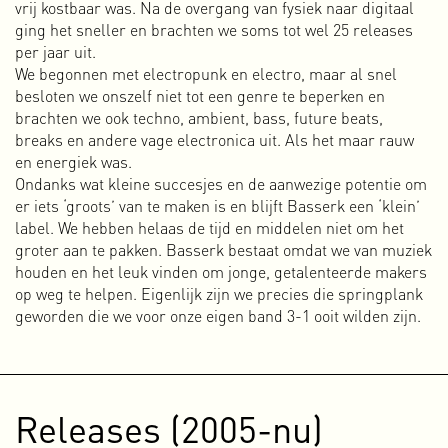
vrij kostbaar was. Na de overgang van fysiek naar digitaal
ontstaan omdat ik vaak het initiatief neem om projecten op
ging het sneller en brachten we soms tot wel 25 releases
te zetten en graag experimenteer met verschillende media
per jaar uit.
en kunstvormen. Sommige mensen zien het
We begonnen met electropunk en electro, maar al snel
multidisciplinaire als onduidelijk en verwarrend, maar ik
besloten we onszelf niet tot een genre te beperken en
zie het vooral als een kracht. Het is een hybride vorm van
brachten we ook techno, ambient, bass, future beats,
ontwerpen waarin ik verschillende genres, activiteiten,
breaks en andere vage electronica uit. Als het maar rauw
media, initiatieven, kunstvormen en activisme aan elkaar
en energiek was.
verbindt om op die manier te werken aan nieuwe
Ondanks wat kleine succesjes en de aanwezige potentie om
perspectieven en ideeën.
er iets ‘groots’ van te maken is en blijft Basserk een ‘klein’
label. We hebben helaas de tijd en middelen niet om het
Zoals we allemaal weten gaat het niet zo best met de
groter aan te pakken. Basserk bestaat omdat we van muziek
wereld. Er zijn veel crisissituaties, conflicten en onenigheid.
houden en het leuk vinden om jonge, getalenteerde makers
Onze samenleving(en) staan onder druk en het niet-
op weg te helpen. Eigenlijk zijn we precies die springplank
menselijke leven op aarde heeft veel te lijden ten gevolge
geworden die we voor onze eigen band 3-1 ooit wilden zijn.
van het menselijke handelen. Ik benoem het ‘menselijk
handelen,’ omdat het overduidelijk is dat we met onze
wensen, op hol geslagen consumptiemaatschappij en
drang naar oneindige groei en winstmaximalisatie de
oorzaak zijn van vele problemen. We willen meer dan
Releases (2005-nu)
mogelijk is en dat heeft effect op ons leven, maar vooral ook