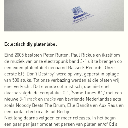
Eclectisch diy platenlabel
Na een samenwerking van 20 jaar ben ik in 2023 opnieuw
Eind 2005 besloten Peter Rutten, Paul Rickus en ikzelf om
begonnen. Dit keer in mijn eentje en onder mijn eigen
de muziek van onze electropunk band 3-1 uit te brengen op
naam. Opnieuw beginnen betekent dat je opnieuw moet
een eigen platenlabel genaamd Basserk Records. Onze
definiëren wie je bent en wat je doet. In mijn geval is dat niet
eerste EP, ‘Don’t Destroy,’ werd op vinyl geperst in oplage
zo eenvoudig omdat ik veel verschillende dingen leuk vindt
van 500 stuks. Tot onze verbazing werden al die platen vrij
en actief betrokken ben in verschillende functies en
snel verkocht. Dat stemde optimistisch, dus niet snel
activiteiten. Ik ben grafisch ontwerper, maar ook video-
daarna volgde de compilatie-CD, ‘Some Tunes #1,’ met een
editor, animator, initiatiefnemer, webdocu maker,
interaction
nieuwe 3-1
track
en
tracks
van bevriende Nederlandse acts
designer,
activist, schrijver, muziekprogrammeur,
zoals Nobody Beats The Drum, Elle Bandita en Aux Raus en
bestuurslid, curator, uitgever en sinds een tijdje geef ik ook
een aantal electro acts uit Berlijn.
presentaties en
workshops.
Dat lijkt veel en misschien
Niet lang daarna volgden er meer releases. In het begin
ongeloofwaardig, maar toch is dit wie ik ben en wat ik doe.
een paar per jaar omdat het persen van platen en/of Cd’s
Dat multidisciplinaire karakter is in de loop der tijd