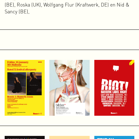
(BE), Roska (UK), Wolfgang Flur (Kraftwerk, DE) en Nid &
Toekomst
Sancy (BE),
Wat de toekomst precies gaat brengen weet ik niet, maar ik
hoop nog lang door te kunnen gaan met ontwerpen,
organiseren, initiëren, schrijven en alle andere dingen die
ik met veel plezier doe. Ik hoop dat er nog veel
betekenisvolle zelf-geïnitieerde projecten, samenwerkingen
en opdrachten zullen volgen. Tegelijkertijd wil ik blijven
experimenteren, leren en nadenken over de rol van mijn
werk binnen het grote geheel. De rol van de ontwerper die
mooi maakt wat achter de façade lelijk of slecht is, is in
ieder geval niet de mijne. Ik wil alleen nog maar werken
voor organisaties, merken, bedrijven en mensen die verder
denken dan hun eigen portemonnee en bereid zijn zich in te
zetten voor een hoopvolle, gezonde, rechtvaardige toekomst
voor iedereen.