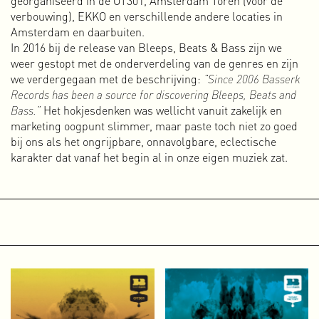
Ik heb intussen heel wat artikelen geschreven en doe dat
verbouwing), EKKO en verschillende andere locaties in
met veel plezier, maar besef tegelijkertijd dat ik nog veel
Amsterdam en daarbuiten.
moet leren.
In 2016 bij de release van Bleeps, Beats & Bass zijn we
Meer over mijn schrijfwerk
weer gestopt met de onderverdeling van de genres en zijn
we verdergegaan met de beschrijving:
“Since 2006 Basserk
Vrij Beton
Records has been a source for discovering Bleeps, Beats and
In januari 2019 lanceerden we tijdens een publieke
Bass.”
Het hokjesdenken was wellicht vanuit zakelijk en
discussie in het Vrijpaleis het plan om onder de vlag van
marketing oogpunt slimmer, maar paste toch niet zo goed
Amsterdam Alternative te strijden voor nieuwe vrije ruimte.
bij ons als het ongrijpbare, onnavolgbare, eclectische
Permanente vrije ruimte in collectief eigendom. Het toen
karakter dat vanaf het begin al in onze eigen muziek zat.
nog naamloze project werd enthousiast ontvangen en kreeg
enkele maanden later de naam ‘Vrij Beton.’
Het project wordt nog steeds heel enthousiast ontvangen,
maar tot op heden is het nog niet gelukt een eerste Vrij
Beton vrijplaats in Amsterdam te realiseren. Dat is op zich
niet verrassend, want het veroveren van vastgoed/ruimte is
niet eenvoudig in een stad waar ruimte erg schaars is en de
prijzen extreem hoog.
Meer over Vrij Beton
Webdocu