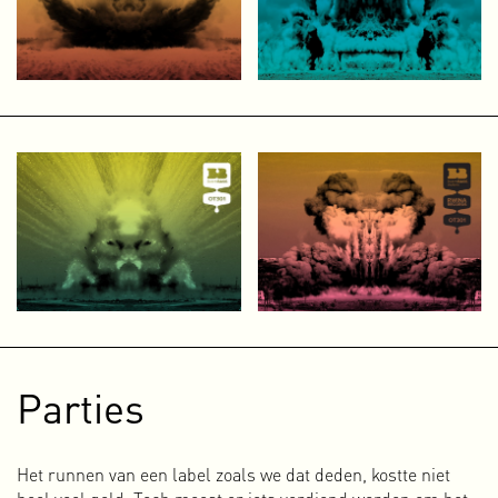
Na een on- en offlinecampagne om Vrij Beton bij een groot
publiek te introduceren, organiseerde ik een aantal
publieke discussies om geïnteresseerden en
nieuwsgierigen bij dit ambitieuze project te betrekken. Al
vrij snel merkte ik dat veel mensen helemaal niet wisten
hoe collectief eigendom werkt en het vaak verwarde met het
communisme. In plaats van stoïcijns door te gaan met Vrij
Beton, besloot een stapje terug te doen en eerst een
fundament in de vorm van een archief of kennisbank te
creëren. Een plek waar ik mensen naar kon verwijzen als
bleek dat ze weinig kennis hadden over het collectief
eigendom. Omdat er zoveel mooie verhalen en voorbeelden
zijn besloot ik er een uitbreidbare webdocu van te maken.
Een project waarin video, audio, fotografie en tekst
gecombineerd worden om kennis te bundelen en gratis
beschikbaar te stellen voor een groot publiek. De webdocu
Parties
staat sinds begin 2024 online op
www.collectiefeigendom.nl.
Meer over de webdocu
Het runnen van een label zoals we dat deden, kostte niet
Workshops en presentaties
heel veel geld. Toch moest er iets verdiend worden om het