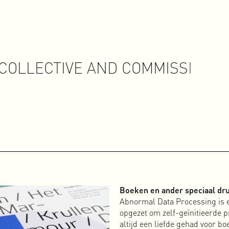
C
O
L
L
E
C
T
I
V
E
A
N
D
C
O
M
M
I
S
S
I
O
N
E
Boeken en ander speciaal d
Abnormal Data Processing is ee
opgezet om zelf-geïnitieerde p
altijd een liefde gehad voor b