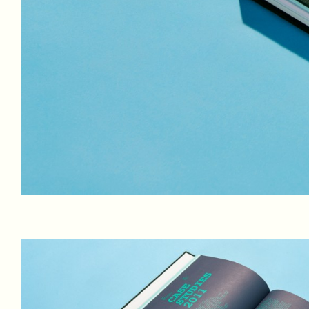
in Oost. Ik nam een van de vele kamers in gebruik als atelie
groep mensen het pand steeds bewoonbaarder maakten, bego
Het was een vrij aardig georganiseerde
happy chaos
die ik n
moesten we op zoek naar een nieuw pand.
OT301
Een aantal maanden na de ontruiming werd op 14 november
kleiner dan het ziekenhuis, maar nog steeds een fantastis
publiek functies die we in het OLVG waren begonnen voort te 
In 2006 lukte het ons om als collectief van kunstenaars/cre
collectief eigendom. Collectief eigendom wil in dit geval zegg
individuen in het collectief. Niemand kan diens stukje verko
De aankoop was een belangrijk moment voor het voortbestaa
interesseren in en bemoeien met de organisatiestructuur. 
in het bestuur van de vereniging.
Als lid van de pr & communicatie commissie ontwierp ik vel
(samen met anderen) de boeken
Autonomie door tegenspraa
Ik ben nu nog steeds actief bij de OT301 als muziekprogra
vrijwilligers van Amsterdam Alternative ook verantwoordeli
pand.
Meer over de OT301