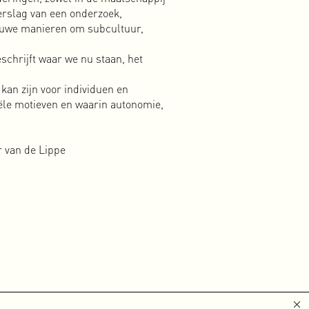
erslag van een onderzoek,
euw
ieuwe manieren om subcultuur,
eel
 maar ook
schrijft waar we nu staan, het
lid,
toch is dit
 kan zijn voor individuen en
rojecten op
iële motieven en waarin autonomie,
s
ende
we
r van de Lippe
handelen.
happij en
 heeft
et
tuaties
 veranderen