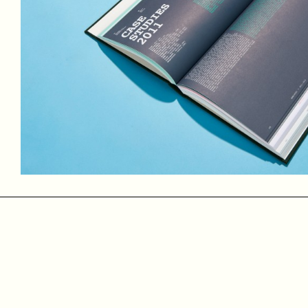
3-1
Toen in 1996 de
software
Rebirth RB-338 werd uitgebracht, k
studentenkamer in Maastricht zat ik regelmatig tot diep in 
wist weinig tot niets van muziek maken en werkte puur vanuit
stuk door als in een soort trance.
In het gekraakte OLVG ziekenhuis in Amsterdam-Oost begon
met Peter Rutten de elektropunk band 3-1 op. In het begin
we meer leerden werden onze
tracks
gestructureerder en be
bombardeerden we het publiek tijdens liveoptredens met ze
een kickbokser.
Uiteindelijk hebben we tot 2010 met 3-1 gespeeld. In die tij
kraakpanden in binnen- en buitenland.
Toen 3-1 stopte, heb ik met Peter en Paul aan een nieuw p
dat niet lang volgehouden. In 2016 zijn Peter en ik weer w
naam LHISPR.
Meer over 3-1 en andere muziekprojecten
310k
Na een aantal zelf-geïnitieerde projecten en wat VJ-optredens