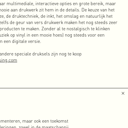
aar multimediale, interactieve opties en grote bereik, maar
mooie aan drukwerk zit hem in de details. De keuze van het
ze, de druktechniek, de inkt, het omslag en natuurlijk het
 zelfs de geur van vers drukwerk maken het nog steeds zeer
roducten te maken. Zonder al te nostalgisch te klinken
ziek op vinyl in een mooie hoes) nog steeds voor een
 een digitale versie.
 andere speciale druksels zijn nog te koop
sing.com
cumenteren, maar ook een toekomst
deringen, zowel in de maatschappij