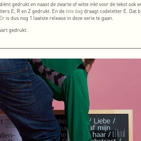
adiënt gedrukt en naast de zwarte of witte inkt voor de tekst ook
etters E, R en Z gedrukt. En de
tote bag
draagt codeletter E. Dat b
s dus nog 1 laatste release in deze serie te gaan.
everij die ik in 2011 heb opgezet om zelf (en in samenwerking) ge
k altijd een liefde gehad voor boeken en ander speciaal drukwerk
wart gedrukt.
diale/interactieve opties en grote bereik, maar mist het fysieke 
et papier, het formaat, de bindwijze, de druktechniek, de inkt, 
geur van vers drukwerk maken het nog steeds zeer de moeite waar
ls collectief van niet-commerciële, (sub)culturele vrijplaatsen i
uw, solidair netwerk om de overgebleven vrijplaatsen van Amst
per het idee om gezamenlijk een gratis krant te maken waarin w
 om de stem van de ‘underground’ te versterken.
ligers) ook publieke discussies, docu/film screenings, het AADE,
aties in de stad, maar sinds begin 2023 voornamelijk in de Ven
am te realiseren hebben we Vrij Beton geïnitieerd en daarna een
emaakt.