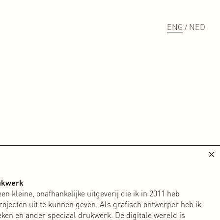
ENG
/ NED
D
P
R
O
J
E
C
T
S
rukwerk
n kleine, onafhankelijke uitgeverij die ik in 2011 heb
rojecten uit te kunnen geven. Als grafisch ontwerper heb ik
oeken en ander speciaal drukwerk. De digitale wereld is