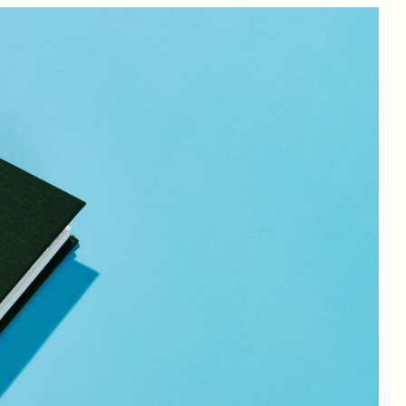
t is niet
n vanuit
ets nieuws.
ts van een
air gezien
öperatieve
 plicht om
s aan te
iet van de
 scheppen.
evrediging
en
iekenhuis