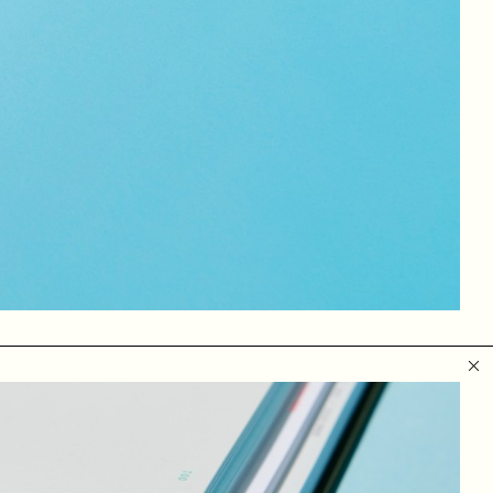
roeiende
ontruimd en
. Iets
rken en
naar
ij de
eds meer te
te in 2011
te ik
eam
an het