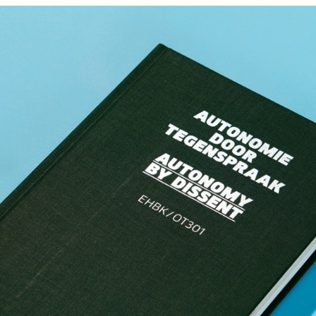
 en het zou hypocriet zijn om te beweren dat ik alles goed doe. Da
 over welke rol mijn werk speelt in en voor de samenleving. Ik ka
 anderen mee te krijgen in de bewustwording en transitie naar i
zet voor een rechtvaardige samenleving en gezonde aarde in plaa
edrijven nodig die ondernemen binnen de grenzen van wat planet
en. We hebben mensen nodig die zichzelf vanuit de
commons
en co
nsporen om te handelen vanuit intenties die aansluiten bij onze
n dat moeten we!
edrijven met een missie die aansluit op deze intentie om er alle
 iedereen, inclusief het niet-menselijk leven op aarde. Het zal n
rtuigd dat we samen een nieuw collectief toekomstbeeld kunnen
iet meer afmeten aan hoeveel geld en macht we hebben voor de b
 verhuisde ik in 1997 naar Amsterdam. Ik ging aan de slag bij e
ne. In 1998 hielp ik met de kraak van twee vleugels van het OLVG z