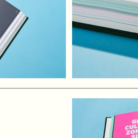
wam ik voor het eerst in aanraking met het maken van muziek. 
de nacht achter mijn computer te experimenteren met beats en sy
 intuïtie en gevoel. Luisteren, proberen, luisteren, proberen. U
 het maken van muziek wat serieuzere vormen aan te nemen en r
 maakten we nogal abstracte, vage, onvoorspelbare noize, maar 
ter. Om het ongepolijste karakter van de muziek aan te dikken
lfgemaakte video’s en een absurdistische liveshow met dansere
d hebben honderden keren live opgetreden bij festivals, in musea,
roject genaamd TCS gewerkt, maar wegens een gebrek aan tijd h
at muziek gaan maken onder de naam Van Pi en later met Lilian H
 gingen Paul Rickus en ik in april 2003 officieel van start als