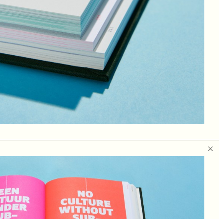
Op mijn
nths. Ik
ren aan een
ichtte ik
naarmate
ssen en
 clubs en
ebben we
ak onder de