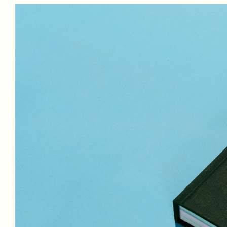
Ik snap dat je je niet zomaar kunt onttrekken aan dit systeem
zo en dat kan ook helemaal niet. Wat ik wel doe, is nadenken
een duidelijke, inhoudelijk motivatie werken en proberen om
Voor die transitie hebben we een overheid nodig die zich in
overheid die zich blind staart op de economie. We hebben b
mogelijk is, en dat op een eerlijke manier voor iedereen do
gedachte organiseren en de overheid en het bedrijfsleven aa
de aarde in gezonde staat achter te laten. Dat kunnen we e
Ik wil werken voor/met mensen, organisaties, overheden en b
doen om het leven beter, gezonder en eerlijker te maken voor
ene dag op de andere dag gebeuren, maar ik ben ervan ove
Een nieuw narratief waarin we succes, vrijheid en geluk n
van al onze behoeftes maar aan dingen die er echt toe doen.
Hoe ben ik gekomen waar ik nu ben?
OLVG
Na een fantastische tijd op de kunstacademie van Maastricht
videobedrijf en belande vrij snel (bij toeval) in de kraaksce