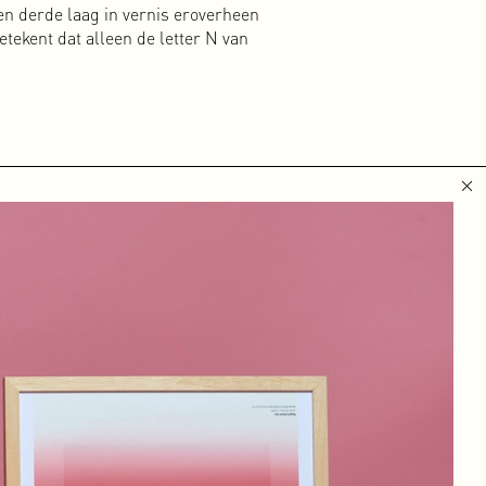
 een derde laag in vernis eroverheen
etekent dat alleen de letter N van
ïnitieerde
. De
element.
de omslag
d om
n
erdam met
e zowel
 podcast
tilator
 zeer