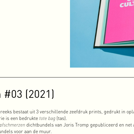
werk opdrachten zoals posters, flyers, platenhoezen, huisstijlen
we vanaf het begin een zeer multidisciplinaire insteek gehad. Het
neren met online- en videocontent.
 gewerkt, hebben we veel verschillende culturele en commercië
ebben geleerd, veel van onze ambities hebben waargemaakt en vee
re magik.
In 2023 zijn we na exact twintig jaar samenwerken gesto
uwe ambities. We delen nog steeds een studio, maar zijn nu beid
de muziek van onze electropunk band 3-1 uit te brengen op een e
 Destroy,’ werd op vinyl geperst in een oplage van 500 stuks. T
mde optimistisch dus niet snel daarna volgden meer releases. We
 #03 (2021)
 we ook muziek uit te brengen die onder andere genres valt. Dat
zovoorts. We wilden ons niet tot één genre beperken. Zolang het 
reeks bestaat uit 3 verschillende zeefdruk prints, gedrukt in opl
iets ‘groots’ van te maken is en blijft Basserk een ‘klein’ label
rie is een bedrukte
tote bag
(tas).
te pakken. Basserk bestaat nog steeds omdat we van muziek houd
pfschmerzen
dichtbundels van Joris Tromp gepubliceerd en net a
en.
bundels voor aan de muur.