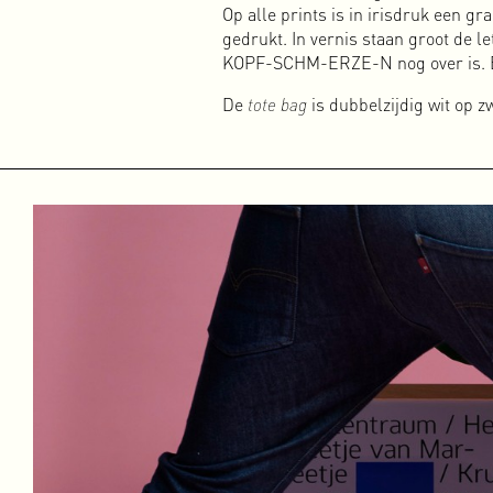
Meer over Basserk
Op alle prints is in irisdruk een gr
gedrukt. In vernis staan groot de l
Abnormal Data Processing
KOPF-SCHM-ERZE-N nog over is. Er i
Abnormal Data Processing is een kleine, onafhankelijke uitg
projecten uit te kunnen geven. Als grafisch ontwerper heb i
De
tote bag
is dubbelzijdig wit op z
digitale wereld is natuurlijk fantastisch met al haar multime
Het mooie aan drukwerk zit hem in de details. De keuze van h
en natuurlijk het ontwerp. Het fysieke stukje en zelfs de 
‘ouderwets’ te drukken.
Meer over ADP
Amsterdam Alternative
Amsterdam Alternative is in het voorjaar van 2015 ontstaan a
Amsterdam. Ons eerste doel was het oprichten van een nie
elkaar te verbinden en, indien nodig, te helpen.
Na een aantal bijeenkomsten opperde ik als grafisch ontwer
onze programmering als achtergrondartikelen konden delen
Naast de krant organiseren we (met een grote groep vrijwil
opnames en de AA Academy. Dat doen we op verschillende loc
cinema/bar in de OT301. Om nieuwe vrijplaatsen in Amsterd
uitgebreide modulaire webdocu over collectief eigendom g