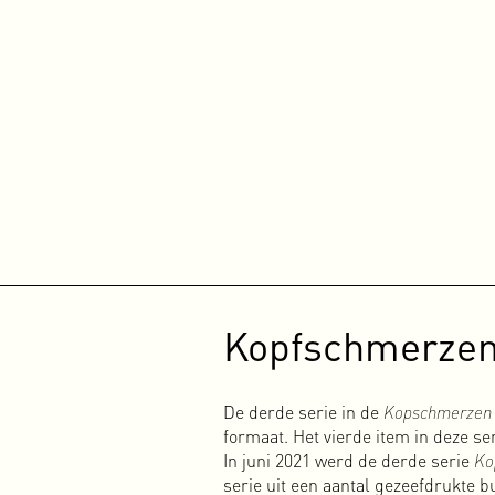
ontwerpbureau 310k. Naast de tot dan toe gebruikelijke druk
briefpapier en visitekaartjes), magazines en boeken, hebben 
werkten we aan projecten waarin we drukwerk konden combi
In de twintig jaar die we samen onder de naam 310k hebben
opdrachten gehad. Dit was een mooie tijd waarin we veel h
hebben gehad. 310k was zoals we het zelf altijd noemden
pu
voor wat nieuws, een nieuwe richting, nieuwe doelen en nie
werkzaam onder een eigen naam.
Meer over 310k
Basserk
Eind 2005 besloten Peter Rutten, Paul Rickus en ikzelf om 
platenlabel genaamd Basserk Records. Onze eerste EP, ‘Don’t
verbazing werden al die platen vrij snel verkocht. Dat ste
Kopfschmerzen
met electropunk en electro, maar niet lang daarna besloten
electro tot techno, ambient, bass, future beats, breaks, en
en energiek was.
De derde serie in de
Kopschmerzen
Ondanks wat kleine succesjes en de aanwezige potentie om er 
formaat. Het vierde item in deze se
hebben helaas de tijd en middelen niet om het groter aan 
In juni 2021 werd de derde serie
Ko
leuk vinden om jonge, getalenteerde makers op weg te help
serie uit een aantal gezeefdrukte 