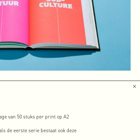
 (logo +
 liefst
le
l plezier
pt. Tijd
en
igen
ot onze
 begonnen
 ging van
maar rauw
age van 50 stuks per print op A2
. We
en en het
ls de eerste serie bestaat ook deze