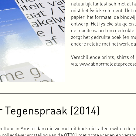
natuurlijk fantastisch met al h
mist het fysieke element. Het 
papier, het formaat, de bindwij
ontwerp. Het fysieke stukje en
de moeite waard om gedrukte p
zorgt het gedrukte boek (en mu
andere relatie met het werk dan
Verschillende prints, shirts of
via:
www.abnormaldataproces
 Tegenspraak (2014)
cultuur in Amsterdam die we met dit boek niet alleen willen do
de collectieve worsteling van de OT301 met grote vragen en veran