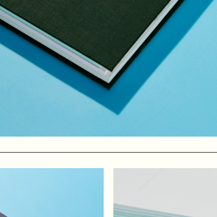
r en een ander richtte ik in als woonruimte. Terwijl we met een g
nnen we ook met het organiseren van exposities en feestjes.
ooit meer zal vergeten, maar helaas werden we na zo’n 1,5 jaar 
 1999 de OT301 (de oude filmacademie van Amsterdam) gekraakt
ch pand met veel mogelijkheden om de combinatie van wonen, we
blijven zetten.
atievelingen het pand van de gemeente te kopen en om te zetten 
en dat het eigendom te alle tijden bij de vereniging ligt en niet b
pen.
n van de OT301 maar ook voor mij persoonlijk. Ik begon me ste
Ik werd muziekprogrammeur in onze concert- en clubzaal en stap
e flyers, posters, banners en de website van de OT301. Ook maak
k
(2013) en
20 years of Art & Autonomy
(2019).
mmeur en bestuurslid. Sinds begin 2023 ben ik samen met een t
jk voor de programmering van de bioscoop op de 2e verdieping v